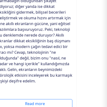
armadağın olduğundan şikayet
diyoruz; diğer yanda ise dikkat
ksikliğini gidermek, bilişsel becerileri
eliştirmek ve okuma hızını artırmak için
ine akıllı ekranların gücüne, yani eğitsel
azılımlara başvuruyoruz. Peki, teknoloji
u denklemde nerede duruyor? Akıllı
kranlar dikkat eksikliğinin baş düşmanı
ı, yoksa modern çağın tedavi edici bir
racı mı? Cevap, teknolojinin "ne
lduğunda" değil, bizim onu "nasıl, ne
adar ve hangi içerikle" kullandığımızda
aklı. Gelin, ekranların beynimizdeki
örolojik etkisini inceleyerek bu karmaşık
lişkiyi deşifre edelim.
Read more