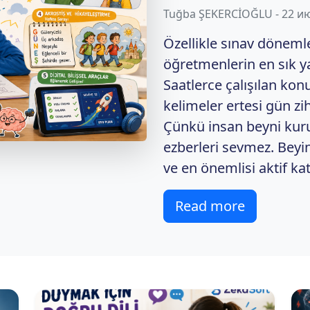
Tuğba ŞEKERCİOĞLU - 22 и
Özellikle sınav döneml
öğretmenlerin en sık y
Saatlerce çalışılan kon
kelimeler ertesi gün z
Çünkü insan beyni kuru b
ezberleri sevmez. Beyin;
ve en önemlisi aktif kat
Read more