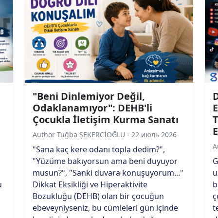
"Beni Dinlemiyor Değil,
D
Odaklanamıyor": DEHB'li
E
Çocukla İletişim Kurma Sanatı
T
E
Author Tuğba ŞEKERCİOĞLU - 22 июль 2026
A
"Sana kaç kere odanı topla dedim?",
"Yüzüme bakıyorsun ama beni duyuyor
G
musun?", "Sanki duvara konuşuyorum..."
u
u
Dikkat Eksikliği ve Hiperaktivite
b
Bozukluğu (DEHB) olan bir çocuğun
ç
ebeveyniyseniz, bu cümleleri gün içinde
t