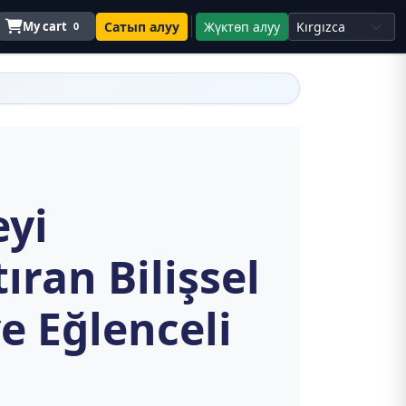
My cart
Сатып алуу
Жүктөп алуу
0
yi
ıran Bilişsel
e Eğlenceli