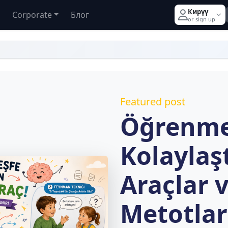
Кирүү
Corporate
Блог
or sign up
Featured post
Öğrenme
Kolaylaşt
Araçlar v
Metotlar