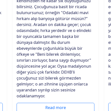
kendinizden ne kadar sık duyduğunuzu
d
bilirsiniz. Çocuğunuza basit bir ricada
e
k
bulunursunuz; örneğin "Odadaki mavi
e
hırkanı alıp banyoya götürür müsün?"
g
dersiniz. Aradan on dakika geçer; çocuk
y
odasındadır, hırka yerdedir ve o elindeki
y
bir oyuncakla tamamen başka bir
b
dünyaya dalmıştır. Bu durum
e
ebeveynlerde çoğunlukla büyük bir
m
öfkeye ve "Beni bilerek dinlemiyor,
a
sınırları zorluyor, bana saygı duymuyor"
o
düşüncesine yol açar. Oysa madalyonun
k
diğer yüzü çok farklıdır. DEHB'li
s
çocuğunuz sizi bilerek görmezden
n
gelmiyor; o an zihnine üşüşen onlarca
i
uyarandan sıyrılıp sizin sesinize
odaklanamıyor.
Read more