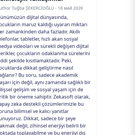
uthor Tuğba ŞEKERCİOĞLU - 18 май 2026
ünümüzün dijital dünyasında,
ocukların maruz kaldığı uyaran miktarı
er zamankinden daha fazladır. Akıllı
elefonlar, tabletler, hızlı akan sosyal
edya videoları ve sürekli değişen dijital
çerikler, çocukların odaklanma sürelerini
iddi şekilde kısıtlamaktadır. Peki,
ocuklarda dikkat geliştirme nasıl
ağlanır? Bu soru, sadece akademik
aşarı için değil, aynı zamanda sağlıklı bir
ilişsel gelişim ve sosyal yaşam için de
ritik bir öneme sahiptir. Zekasoft olarak,
apay zeka destekli çözümlerimizle bu
oruna bilimsel ve kalıcı yanıtlar
unuyoruz. Dikkat, sadece bir şeye
akmak değil, zihinsel enerjiyi belirli bir
oktada toplayabilme ve bu enerjiyi dış