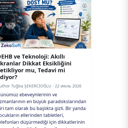
EHB ve Teknoloji: Akıllı
kranlar Dikkat Eksikliğini
etikliyor mu, Tedavi mi
diyor?
uthor Tuğba ŞEKERCİOĞLU - 22 июль 2026
ünümüz ebeveynlerinin ve
zmanlarının en büyük paradokslarından
iri tam olarak bu başlıkta gizli. Bir yanda
ocukların ellerinden tabletleri,
elefonları düşürmediği için dikkatlerinin