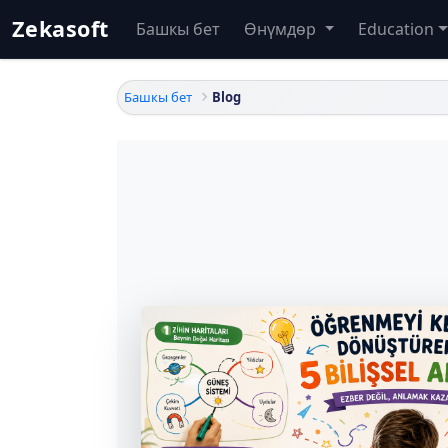
Zekasoft
Башкы бет
Өнүмдөр
Education
Башкы бет
Blog