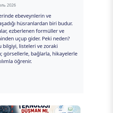
юль 2026
erinde ebeveynlerin ve
aşadığı hüsranlardan biri budur.
ular, ezberlenen formüller ve
ihinden uçup gider. Peki neden?
ilgiyi, listeleri ve zoraki
 görsellerle, bağlarla, hikayelerle
ılımla öğrenir.