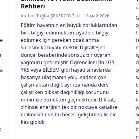
Rehberi
A
Author Tuğba ŞEKERCİOĞLU - 18 май 2026
G
Eğitim hayatının en büyük zorluklarından
ç
biri, bilgiyi edinmekten ziyade o bilgiyi
h
de
edinmek için gereken odaklanma
t
süresini koruyabilmektir. Dijitalleşen
m
e
dünya, beraberinde sonsuz bir uyaran
i
yağmuru getirmiştir. Öğrenciler için LGS,
c
ha
YKS veya BİLSEM gibi hayati sınavlarda
ç
başarıya ulaşmanın yolu, sadece çok
s
çalışmaktan değil, aynı zamanda ders
b
çalışırken dikkat dağınıklığı sorununu
b
minimize etmekten geçmektedir. Dikkat,
k
zihinsel enerjinin tek bir noktaya kanalize
y
edilmesidir ve bu beceri geliştirilebilir bir
s
kas gibidir.
s
k
b
n