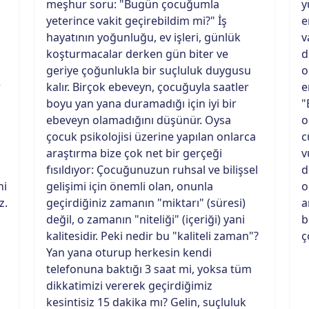
meşhur soru: "Bugün çocuğumla
y
yeterince vakit geçirebildim mi?" İş
e
hayatının yoğunluğu, ev işleri, günlük
v
koşturmacalar derken gün biter ve
d
geriye çoğunlukla bir suçluluk duygusu
o
r
kalır. Birçok ebeveyn, çocuğuyla saatler
e
boyu yan yana duramadığı için iyi bir
"
ebeveyn olamadığını düşünür. Oysa
o
çocuk psikolojisi üzerine yapılan onlarca
c
araştırma bize çok net bir gerçeği
v
fısıldıyor: Çocuğunuzun ruhsal ve bilişsel
d
ni
gelişimi için önemli olan, onunla
o
z.
geçirdiğiniz zamanın "miktarı" (süresi)
a
değil, o zamanın "niteliği" (içeriği) yani
b
kalitesidir. Peki nedir bu "kaliteli zaman"?
ç
Yan yana oturup herkesin kendi
telefonuna baktığı 3 saat mi, yoksa tüm
dikkatimizi vererek geçirdiğimiz
kesintisiz 15 dakika mı? Gelin, suçluluk