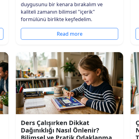
duygusunu bir kenara bırakalım ve
kaliteli zamanın bilimsel "içerik"
formülünü birlikte keşfedelim.
Read more
Ders Çalışırken Dikkat
Ç
Dağınıklığı Nasıl Önlenir?
N
Bilimsel ve Pratik Odaklanma
T