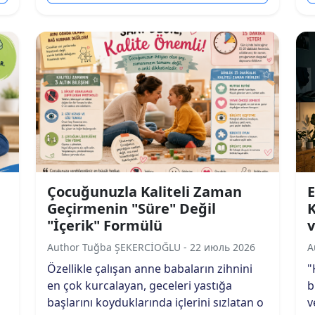
Çocuğunuzla Kaliteli Zaman
E
Geçirmenin "Süre" Değil
"İçerik" Formülü
v
Author Tuğba ŞEKERCİOĞLU - 22 июль 2026
A
Özellikle çalışan anne babaların zihnini
"
en çok kurcalayan, geceleri yastığa
b
başlarını koyduklarında içlerini sızlatan o
v