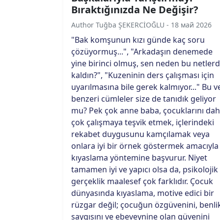
Bıraktığınızda Ne Değişir?
Author Tuğba ŞEKERCİOĞLU - 18 май 2026
"Bak komşunun kızı günde kaç soru
çözüyormuş...", "Arkadaşın denemede
yine birinci olmuş, sen neden bu netler
kaldın?", "Kuzeninin ders çalışması için
uyarılmasına bile gerek kalmıyor..." Bu v
benzeri cümleler size de tanıdık geliyor
mu? Pek çok anne baba, çocuklarını da
çok çalışmaya teşvik etmek, içlerindeki
rekabet duygusunu kamçılamak veya
onlara iyi bir örnek göstermek amacıyla
kıyaslama yöntemine başvurur. Niyet
tamamen iyi ve yapıcı olsa da, psikolojik
gerçeklik maalesef çok farklıdır. Çocuk
dünyasında kıyaslama, motive edici bir
rüzgar değil; çocuğun özgüvenini, benli
saygısını ve ebeveynine olan güvenini