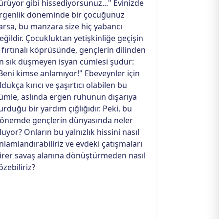
ürüyor gibi hissediyorsunuz..." Evinizde
rgenlik döneminde bir çocuğunuz
arsa, bu manzara size hiç yabancı
eğildir. Çocukluktan yetişkinliğe geçişin
 fırtınalı köprüsünde, gençlerin dilinden
n sık düşmeyen isyan cümlesi şudur:
Beni kimse anlamıyor!" Ebeveynler için
ldukça kırıcı ve şaşırtıcı olabilen bu
ümle, aslında ergen ruhunun dışarıya
urduğu bir yardım çığlığıdır. Peki, bu
önemde gençlerin dünyasında neler
luyor? Onların bu yalnızlık hissini nasıl
nlamlandırabiliriz ve evdeki çatışmaları
irer savaş alanına dönüştürmeden nasıl
özebiliriz?