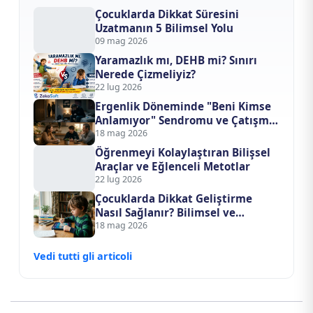
Çocuklarda Dikkat Süresini
Uzatmanın 5 Bilimsel Yolu
09 mag 2026
Yaramazlık mı, DEHB mi? Sınırı
Nerede Çizmeliyiz?
22 lug 2026
Ergenlik Döneminde "Beni Kimse
Anlamıyor" Sendromu ve Çatışma
Çözme Yöntemleri
18 mag 2026
Öğrenmeyi Kolaylaştıran Bilişsel
Araçlar ve Eğlenceli Metotlar
22 lug 2026
Çocuklarda Dikkat Geliştirme
Nasıl Sağlanır? Bilimsel ve
Teknolojik Yaklaşımlar
18 mag 2026
Vedi tutti gli articoli