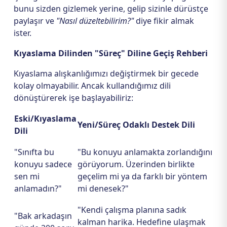
bunu sizden gizlemek yerine, gelip sizinle dürüstçe
paylaşır ve
"Nasıl düzeltebilirim?"
diye fikir almak
ister.
Kıyaslama Dilinden "Süreç" Diline Geçiş Rehberi
Kıyaslama alışkanlığımızı değiştirmek bir gecede
kolay olmayabilir. Ancak kullandığımız dili
dönüştürerek işe başlayabiliriz:
Eski/Kıyaslama
Yeni/Süreç Odaklı Destek Dili
Dili
"Sınıfta bu
"Bu konuyu anlamakta zorlandığını
konuyu sadece
görüyorum. Üzerinden birlikte
sen mi
geçelim mi ya da farklı bir yöntem
anlamadın?"
mi denesek?"
"Kendi çalışma planına sadık
"Bak arkadaşın
kalman harika. Hedefine ulaşmak