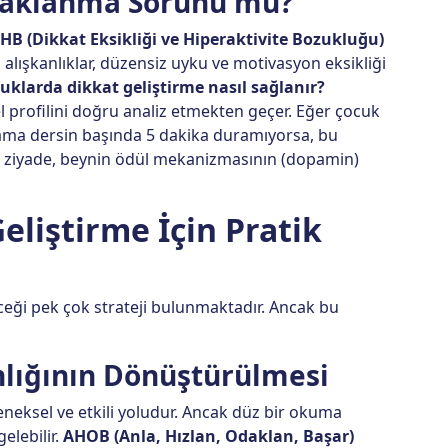
Odaklanma Sorunu mu?
HB (Dikkat Eksikliği ve Hiperaktivite Bozukluğu)
l alışkanlıklar, düzensiz uyku ve motivasyon eksikliği
uklarda dikkat geliştirme nasıl sağlanır?
 profilini doğru analiz etmekten geçer. Eğer çocuk
 ama dersin başında 5 dakika duramıyorsa, bu
n ziyade, beynin ödül mekanizmasının (dopamin)
eliştirme İçin Pratik
ceği pek çok strateji bulunmaktadır. Ancak bu
nlığının Dönüştürülmesi
eneksel ve etkili yoludur. Ancak düz bir okuma
elebilir.
AHOB (Anla, Hızlan, Odaklan, Başar)