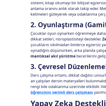
sistemi, kitap okumayı bir bilişsel egzers
anlama oranını anlık olarak takip eder. M
kelimeleri gizleyerek veya odaklanma çerçev
2. Oyunlaştırma (Gamif
Çocuklar oyun oynarken öğrenmeye daha açı
dikkat setleri, nöroplastisiteyi destekler.
Z
çocukların sıkılmadan binlerce egzersiz ya
oynadığını düşünürken, arka planda çalış
mantıksal akıl yürütme
becerilerini gelişt
3. Çevresel Düzenleme
Ders çalışma ortamı, dikkat dağıtıcı unsur
an çalışılan dersin materyalleri bulunmalıd
rengi bile odaklanma üzerinde etkilidir. Ve
öğrencinin verimli ders çalışması
yazımız
Yapay Zeka Destekli