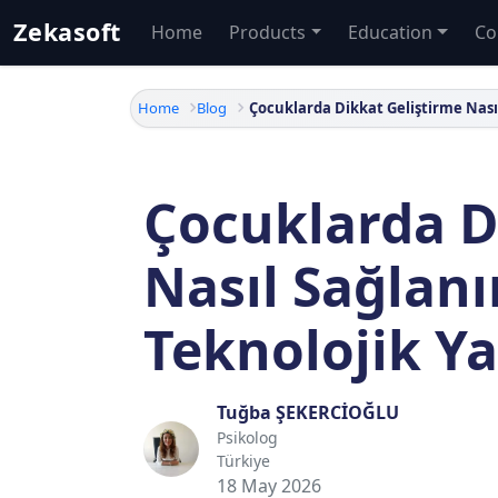
Zekasoft
Home
Products
Education
Co
Home
Blog
Çocuklarda D
Nasıl Sağlanı
Teknolojik Y
Tuğba ŞEKERCİOĞLU
Psikolog
Türkiye
18 May 2026