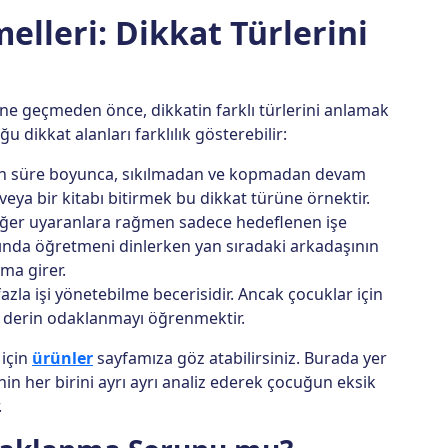
melleri: Dikkat Türlerini
e geçmeden önce, dikkatin farklı türlerini anlamak
 dikkat alanları farklılık gösterebilir:
un süre boyunca, sıkılmadan ve kopmadan devam
eya bir kitabı bitirmek bu dikkat türüne örnektir.
iğer uyaranlara rağmen sadece hedeflenen işe
mında öğretmeni dinlerken yan sıradaki arkadaşının
ma girer.
zla işi yönetebilme becerisidir. Ancak çocuklar için
e derin odaklanmayı öğrenmektir.
 için
ürünler
sayfamıza göz atabilirsiniz. Burada yer
inin her birini ayrı ayrı analiz ederek çocuğun eksik
.