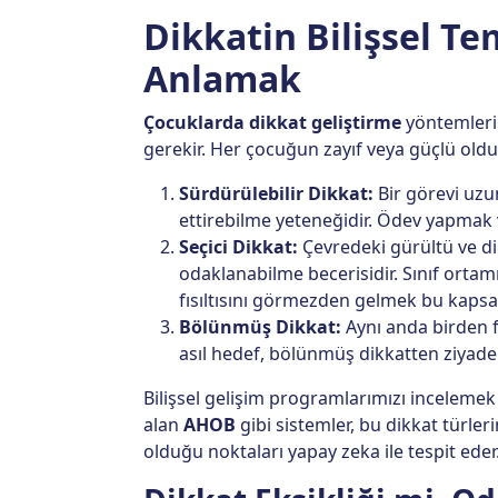
Dikkatin Bilişsel Te
Anlamak
Çocuklarda dikkat geliştirme
yöntemlerin
gerekir. Her çocuğun zayıf veya güçlü olduğu
Sürdürülebilir Dikkat:
Bir görevi uz
ettirebilme yeteneğidir. Ödev yapmak v
Seçici Dikkat:
Çevredeki gürültü ve d
odaklanabilme becerisidir. Sınıf orta
fısıltısını görmezden gelmek bu kapsa
Bölünmüş Dikkat:
Aynı anda birden fa
asıl hedef, bölünmüş dikkatten ziyad
Bilişsel gelişim programlarımızı incelemek
alan
AHOB
gibi sistemler, bu dikkat türler
olduğu noktaları yapay zeka ile tespit eder