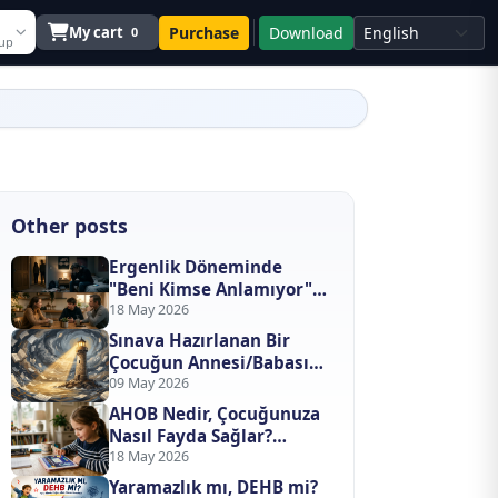
My cart
Purchase
Download
0
 up
Other posts
Ergenlik Döneminde
"Beni Kimse Anlamıyor"
Sendromu ve Çatışma
18 May 2026
Çözme Yöntemleri
Sınava Hazırlanan Bir
Çocuğun Annesi/Babası
Olmak: Kaygıyı Evden
09 May 2026
Nasıl Uzak Tutarsınız?
AHOB Nedir, Çocuğunuza
Nasıl Fayda Sağlar?
Bilişsel Gelişimde Yapay
18 May 2026
Zeka Devrimi
Yaramazlık mı, DEHB mi?