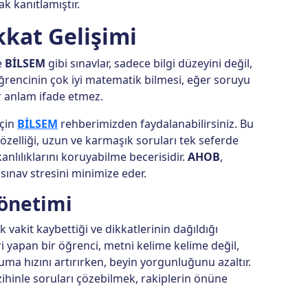
ak kanıtlamıştır.
kkat Gelişimi
e
BİLSEM
gibi sınavlar, sadece bilgi düzeyini değil,
 öğrencinin çok iyi matematik bilmesi, eğer soruyu
r anlam ifade etmez.
için
BİLSEM
rehberimizden faydalanabilirsiniz. Bu
 özelliği, uzun ve karmaşık soruları tek seferde
nlılıklarını koruyabilme becerisidir.
AHOB
,
ınav stresini minimize eder.
önetimi
 vakit kaybettiği ve dikkatlerinin dağıldığı
i yapan bir öğrenci, metni kelime kelime değil,
ma hızını artırırken, beyin yorgunluğunu azaltır.
zihinle soruları çözebilmek, rakiplerin önüne