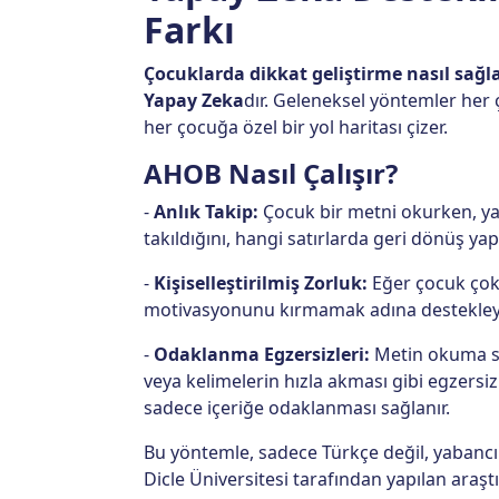
Farkı
Çocuklarda dikkat geliştirme nasıl sağl
Yapay Zeka
dır. Geleneksel yöntemler her
her çocuğa özel bir yol haritası çizer.
AHOB Nasıl Çalışır?
-
Anlık Takip:
Çocuk bir metni okurken, y
takıldığını, hangi satırlarda geri dönüş yapt
-
Kişiselleştirilmiş Zorluk:
Eğer çocuk çok h
motivasyonunu kırmamak adına destekleyic
-
Odaklanma Egzersizleri:
Metin okuma sır
veya kelimelerin hızla akması gibi egzersi
sadece içeriğe odaklanması sağlanır.
Bu yöntemle, sadece Türkçe değil, yabancı 
Dicle Üniversitesi tarafından yapılan araşt