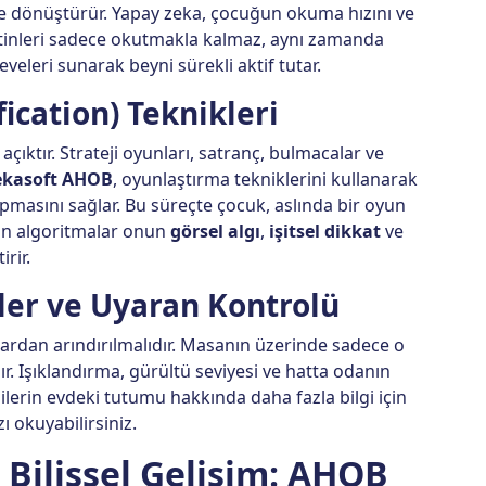
ize dönüştürür. Yapay zeka, çocuğun okuma hızını ve
etinleri sadece okutmakla kalmaz, aynı zamanda
eleri sunarak beyni sürekli aktif tutar.
ication) Teknikleri
ktır. Strateji oyunları, satranç, bulmacalar ve
ekasoft AHOB
, oyunlaştırma tekniklerini kullanarak
pmasını sağlar. Bu süreçte çocuk, aslında bir oyun
an algoritmalar onun
görsel algı
,
işitsel dikkat
ve
irir.
ler ve Uyaran Kontrolü
lardan arındırılmalıdır. Masanın üzerinde sadece o
ır. Işıklandırma, gürültü seviyesi ve hatta odanın
lilerin evdeki tutumu hakkında daha fazla bilgi için
ı okuyabilirsiniz.
 Bilişsel Gelişim: AHOB