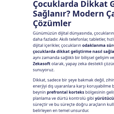
Çocuklarda Dikkat G
Sağlanır? Modern Ç
Çözümler
Günümüzün dijital dünyasında, çocukları
daha fazladır. Akıllı telefonlar, tabletler, 
dijital içerikler, çocukların
odaklanma süre
çocuklarda dikkat geliştirme nasıl sağl
aynı zamanda sağlıklı bir bilişsel gelişim v
Zekasoft
olarak, yapay zeka destekli çözüm
sunuyoruz.
Dikkat, sadece bir şeye bakmak değil, zihin
enerjiyi dış uyaranlara karşı koruyabilme b
beynin
prefrontal korteks
bölgesinin geliş
planlama ve dürtü kontrolü gibi
yürütücü 
süreçtir ve bu süreçte doğru araçların kul
belirleyen en temel unsurdur.