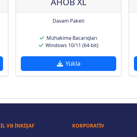
AHOB XL
Davam Paketi
Mühakimə Bacarıqları
Windows 10/11 (64-bit)
Yüklə
IL VƏ INKIŞAF
KORPORATIV