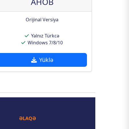
AHOB
Orijinal Versiya
Yalnız Türkcə
Windows 7/8/10
Yüklə
ƏLAQƏ