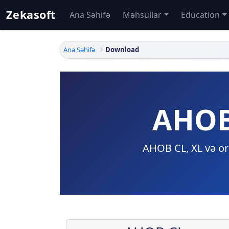
Zekasoft
Ana Səhifə
Məhsullar
Education
Ana Səhifə
Download
AHOB
AHOB CL, XL və orij