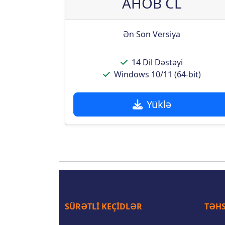
AHOB CL
Ən Son Versiya
14 Dil Dəstəyi
Windows 10/11 (64-bit)
Yüklə
SÜRƏTLI KEÇIDLƏR
TƏHS