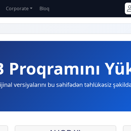
Corporate
Bloq
 Proqramını Yük
inal versiyalarını bu səhifədən təhlükəsiz şəkildə