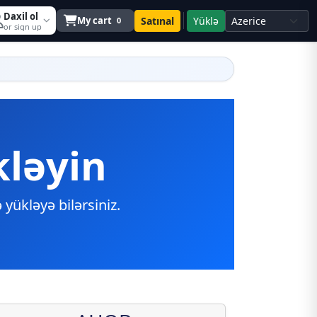
Daxil ol
My cart
Satınal
Yüklə
0
or sign up
ləyin
 yükləyə bilərsiniz.