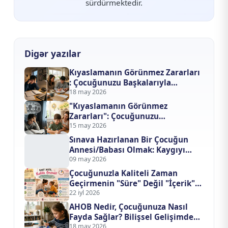
sürdürmektedir.
Digər yazılar
Kıyaslamanın Görünmez Zararları
: Çocuğunuzu Başkalarıyla
Yarıştırmayı Bıraktığınızda Ne
18 may 2026
Değişir?
"Kıyaslamanın Görünmez
Zararları": Çocuğunuzu
Başkalarıyla Yarıştırmayı
15 may 2026
Bıraktığınızda Ne Değişir?
Sınava Hazırlanan Bir Çocuğun
Annesi/Babası Olmak: Kaygıyı
Evden Nasıl Uzak Tutarsınız?
09 may 2026
Çocuğunuzla Kaliteli Zaman
Geçirmenin "Süre" Değil "İçerik"
Formülü
22 iyl 2026
AHOB Nedir, Çocuğunuza Nasıl
Fayda Sağlar? Bilişsel Gelişimde
Yapay Zeka Devrimi
18 may 2026