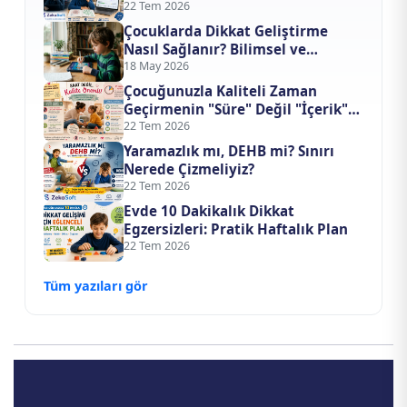
Tedavi mi Ediyor?
22 Tem 2026
Çocuklarda Dikkat Geliştirme
Nasıl Sağlanır? Bilimsel ve
Teknolojik Yaklaşımlar
18 May 2026
Çocuğunuzla Kaliteli Zaman
Geçirmenin "Süre" Değil "İçerik"
Formülü
22 Tem 2026
Yaramazlık mı, DEHB mi? Sınırı
Nerede Çizmeliyiz?
22 Tem 2026
Evde 10 Dakikalık Dikkat
Egzersizleri: Pratik Haftalık Plan
22 Tem 2026
Tüm yazıları gör