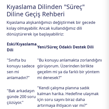
Kıyaslama Dilinden "Süreç"
Diline Geçiş Rehberi
Kıyaslama alışkanlığımızı değiştirmek bir gecede
kolay olmayabilir. Ancak kullandığımız dili
dönüştürerek işe başlayabiliriz:
Eski/Kıyaslama
Yeni/Süreç Odaklı Destek Dili
Dili
"Sınıfta bu
"Bu konuyu anlamakta zorlandığını
konuyu sadece
görüyorum. Üzerinden birlikte
sen mi
geçelim mi ya da farklı bir yöntem
anlamadın?"
mi denesek?"
"Kendi çalışma planına sadık
"Bak arkadaşın
kalman harika. Hedefine ulaşmak
günde 200 soru
için soru sayını biraz daha
çözüyor."
artırmaya ihtiyacın var mı?"