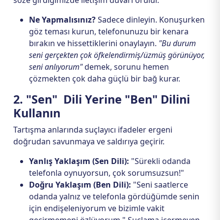
söze girdiğimizde iletişim duvarı örülür.
Ne Yapmalısınız?
Sadece dinleyin. Konuşurken
göz teması kurun, telefonunuzu bir kenara
bırakın ve hissettiklerini onaylayın.
"Bu durum
seni gerçekten çok öfkelendirmiş/üzmüş görünüyor,
seni anlıyorum"
demek, sorunu hemen
çözmekten çok daha güçlü bir bağ kurar.
2. "Sen" Dili Yerine "Ben" Dilini
Kullanın
Tartışma anlarında suçlayıcı ifadeler ergeni
doğrudan savunmaya ve saldırıya geçirir.
Yanlış Yaklaşım (Sen Dili):
"Sürekli odanda
telefonla oynuyorsun, çok sorumsuzsun!"
Doğru Yaklaşım (Ben Dili):
"Seni saatlerce
odanda yalnız ve telefonla gördüğümde senin
için endişeleniyorum ve bizimle vakit