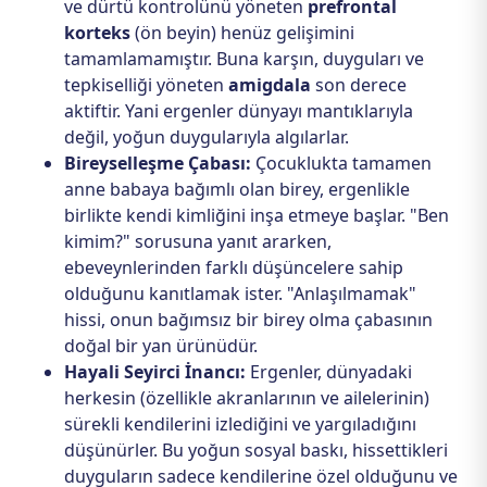
ve dürtü kontrolünü yöneten
prefrontal
korteks
(ön beyin) henüz gelişimini
tamamlamamıştır. Buna karşın, duyguları ve
tepkiselliği yöneten
amigdala
son derece
aktiftir. Yani ergenler dünyayı mantıklarıyla
değil, yoğun duygularıyla algılarlar.
Bireyselleşme Çabası:
Çocuklukta tamamen
anne babaya bağımlı olan birey, ergenlikle
birlikte kendi kimliğini inşa etmeye başlar. "Ben
kimim?" sorusuna yanıt ararken,
ebeveynlerinden farklı düşüncelere sahip
olduğunu kanıtlamak ister. "Anlaşılmamak"
hissi, onun bağımsız bir birey olma çabasının
doğal bir yan ürünüdür.
Hayali Seyirci İnancı:
Ergenler, dünyadaki
herkesin (özellikle akranlarının ve ailelerinin)
sürekli kendilerini izlediğini ve yargıladığını
düşünürler. Bu yoğun sosyal baskı, hissettikleri
duyguların sadece kendilerine özel olduğunu ve