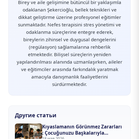
Birey ve aile gelişimine bütüncül bir yaklaşımla
odaklanan Şekercioğlu, bellek teknikleri ve
dikkat geliştirme üzerine profesyonel eğitimler
sunmaktadır. Nefes terapisini stres yönetimi ve
odaklanma süreçlerine entegre ederek,
bireylerin zihinsel ve duygusal dengelerini
(regülasyon) sağlamalarına rehberlik
etmektedir. Bilişsel süreçlerin yeniden
yapılandırılması alanında uzmanlaşırken, aileler
ve eğitimciler arasında farkındalık yaratmak
amacıyla danışmanlık faaliyetlerini
sürdürmektedir.
Другие статьи
Kıyaslamanın Görünmez Zararları
: Çocuğunuzu Başkalarıyla
Yarıştırmayı Bıraktığınızda Ne
18 мая 2026