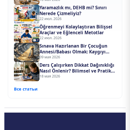
Değişir?
Yaramazlık mı, DEHB mi? Sınırı
Nerede Çizmeliyiz?
22 июл. 2026
Öğrenmeyi Kolaylaştıran Bilişsel
Araçlar ve Eğlenceli Metotlar
22 июл. 2026
Sınava Hazırlanan Bir Çocuğun
Annesi/Babası Olmak: Kaygıyı
Evden Nasıl Uzak Tutarsınız?
09 мая 2026
Ders Çalışırken Dikkat Dağınıklığı
Nasıl Önlenir? Bilimsel ve Pratik
Odaklanma Rehberi
18 мая 2026
Все статьи