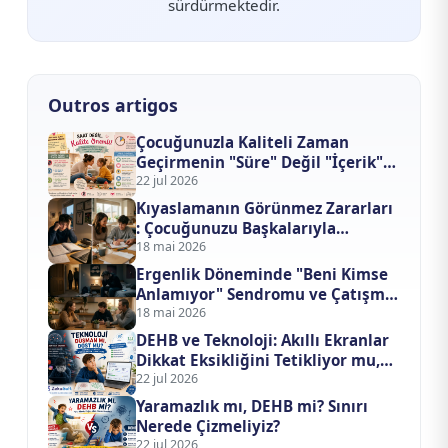
sürdürmektedir.
Outros artigos
Çocuğunuzla Kaliteli Zaman
Geçirmenin "Süre" Değil "İçerik"
Formülü
22 jul 2026
Kıyaslamanın Görünmez Zararları
: Çocuğunuzu Başkalarıyla
Yarıştırmayı Bıraktığınızda Ne
18 mai 2026
Değişir?
Ergenlik Döneminde "Beni Kimse
Anlamıyor" Sendromu ve Çatışma
Çözme Yöntemleri
18 mai 2026
DEHB ve Teknoloji: Akıllı Ekranlar
Dikkat Eksikliğini Tetikliyor mu,
Tedavi mi Ediyor?
22 jul 2026
Yaramazlık mı, DEHB mi? Sınırı
Nerede Çizmeliyiz?
22 jul 2026