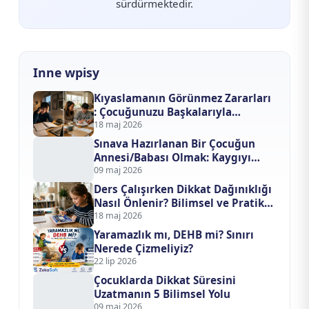
sürdürmektedir.
Inne wpisy
Kıyaslamanın Görünmez Zararları
: Çocuğunuzu Başkalarıyla
Yarıştırmayı Bıraktığınızda Ne
18 maj 2026
Değişir?
Sınava Hazırlanan Bir Çocuğun
Annesi/Babası Olmak: Kaygıyı
Evden Nasıl Uzak Tutarsınız?
09 maj 2026
Ders Çalışırken Dikkat Dağınıklığı
Nasıl Önlenir? Bilimsel ve Pratik
Odaklanma Rehberi
18 maj 2026
Yaramazlık mı, DEHB mi? Sınırı
Nerede Çizmeliyiz?
22 lip 2026
Çocuklarda Dikkat Süresini
Uzatmanın 5 Bilimsel Yolu
09 maj 2026