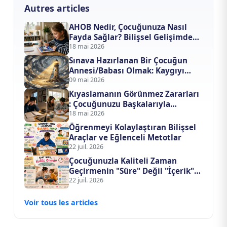
Autres articles
AHOB Nedir, Çocuğunuza Nasıl
Fayda Sağlar? Bilişsel Gelişimde
Yapay Zeka Devrimi
18 mai 2026
Sınava Hazırlanan Bir Çocuğun
Annesi/Babası Olmak: Kaygıyı
Evden Nasıl Uzak Tutarsınız?
09 mai 2026
Kıyaslamanın Görünmez Zararları
: Çocuğunuzu Başkalarıyla
Yarıştırmayı Bıraktığınızda Ne
18 mai 2026
Değişir?
Öğrenmeyi Kolaylaştıran Bilişsel
Araçlar ve Eğlenceli Metotlar
22 juil. 2026
Çocuğunuzla Kaliteli Zaman
Geçirmenin "Süre" Değil "İçerik"
Formülü
22 juil. 2026
Voir tous les articles