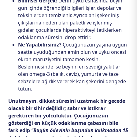
Bilimsel Gerçek:
Derin uyku esnasında beyin
gün içinde öğrendiği bilgileri işler, depolar ve
toksinlerden temizlenir. Ayrıca ani şeker iniş
çıkışlarına neden olan paketli ve işlenmiş
gıdalar, çocuklarda hiperaktiviteyi tetiklerken
odaklanma süresini drop ettirir.
Ne Yapabilirsiniz?
Çocuğunuzun yaşına uygun
saatte uyuduğundan emin olun ve uyku öncesi
ekran maruziyetini tamamen kesin.
Beslenmesinde ise beynin en sevdiği yakıtlar
olan omega-3 (balık, ceviz), yumurta ve taze
sebzelere ağırlık vererek kan şekerini dengede
tutun.
Unutmayın, dikkat süresini uzatmak bir gecede
olacak bir sihir değildir; sabır ve istikrar
gerektiren bir yolculuktur. Çocuğunuzun
gösterdiği en küçük odaklanma çabasını bile
fark edip
"Bugün ödevinin başından kalkmadan 15