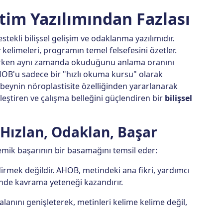
tim Yazılımından Fazlası
stekli bilişsel gelişim ve odaklanma yazılımıdır.
r
kelimeleri, programın temel felsefesini özetler.
ırırken aynı zamanda okuduğunu anlama oranını
HOB'u sadece bir "hızlı okuma kursu" olarak
 beynin nöroplastisite özelliğinden yararlanarak
nleştiren ve çalışma belleğini güçlendiren bir
bilişsel
 Hızlan, Odaklan, Başar
mik başarının bir basamağını temsil eder:
rmek değildir. AHOB, metindeki ana fikri, yardımcı
inde kavrama yeteneği kazandırır.
lanını genişleterek, metinleri kelime kelime değil,