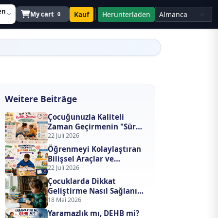
en
My cart
Kauf
Herunterladen
0
Weitere Beiträge
Çocuğunuzla Kaliteli
Zaman Geçirmenin "Süre"
Değil "İçerik" Formülü
22 Juli 2026
Öğrenmeyi Kolaylaştıran
Bilişsel Araçlar ve
Eğlenceli Metotlar
22 Juli 2026
Çocuklarda Dikkat
Geliştirme Nasıl Sağlanır?
Bilimsel ve Teknolojik
18 Mai 2026
Yaklaşımlar
Yaramazlık mı, DEHB mi?