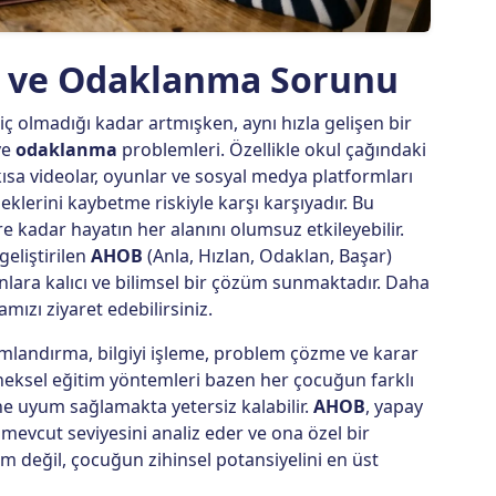
at ve Odaklanma Sorunu
ç olmadığı kadar artmışken, aynı hızla gelişen bir
ve
odaklanma
problemleri. Özellikle okul çağındaki
 kısa videolar, oyunlar ve sosyal medya platformları
lerini kaybetme riskiyle karşı karşıyadır. Bu
e kadar hayatın her alanını olumsuz etkileyebilir.
geliştirilen
AHOB
(Anla, Hızlan, Odaklan, Başar)
nlara kalıcı ve bilimsel bir çözüm sunmaktadır. Daha
mızı ziyaret edebilirsiniz.
mlandırma, bilgiyi işleme, problem çözme ve karar
neksel eğitim yöntemleri bazen her çocuğun farklı
ne uyum sağlamakta yetersiz kalabilir.
AHOB
, yapay
evcut seviyesini analiz eder ve ona özel bir
ılım değil, çocuğun zihinsel potansiyelini en üst