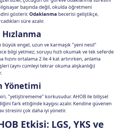
bilgisayar başında değil, okulda öğretmeni
ini gösterir.
Odaklanma
becerisi geliştikçe,
adıkları süre azalır.
 Hızlanma
en büyük engel, uzun ve karmaşık "yeni nesil"
dece bilgi yetmez; soruyu hızlı okumak ve tek seferde
hızını ortalama 2 ile 4 kat artırırken, anlama
leri (aynı cümleyi tekrar okuma alışkanlığı)
.
n Yönetimi
ri, "yetiştirememe" korkusudur. AHOB ile bilişsel
iğini fark ettiğinde kaygısı azalır. Kendine güvenen
v stresini çok daha iyi yönetir.
HOB Etkisi: LGS, YKS ve