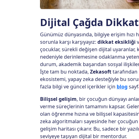
Dijital Çağda Dikk
Günümüz dünyasında, bilgiye erişim hızı hi
sorunla karşı karşıyayız:
dikkat eksikliği
çocuklar, sürekli değişen dijital uyaranlar,
nedeniyle derinlemesine odaklanma yetenek
durum, akademik başarıdan sosyal ilişkiler
İşte tam bu noktada,
Zekasoft
tarafından 
ekosistemi, yapay zeka desteğiyle bu soru
fazla bilgi ve güncel içerikler için
blog
sayfa
Bilişsel gelişim
, bir çocuğun dünyayı anla
verme süreçlerinin tamamını kapsar. Gele
olan öğrenme hızına ve bilişsel kapasitesi
zeka algoritmaları sayesinde her çocuğun m
gelişim haritası çıkarır. Bu, sadece bir yaz
seviyeye taşıyan dijital bir mentordur.