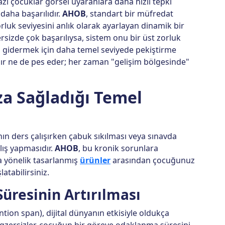
Bazı çocuklar görsel uyaranlara daha hızlı tepki
daha başarılıdır.
AHOB
, standart bir müfredat
rluk seviyesini anlık olarak ayarlayan dinamik bir
zersizde çok başarılıysa, sistem onu bir üst zorluk
eri gidermek için daha temel seviyede pekiştirme
ılır ne de pes eder; her zaman "gelişim bölgesinde"
 Sağladığı Temel
ın ders çalışırken çabuk sıkılması veya sınavda
nlış yapmasıdır.
AHOB
, bu kronik sorunlara
a yönelik tasarlanmış
ürünler
arasından çocuğunuz
atabilirsiniz.
üresinin Artırılması
ion span), dijital dünyanın etkisiyle oldukça
 egzersizler, çocuğun bir göreve odaklanma süresini