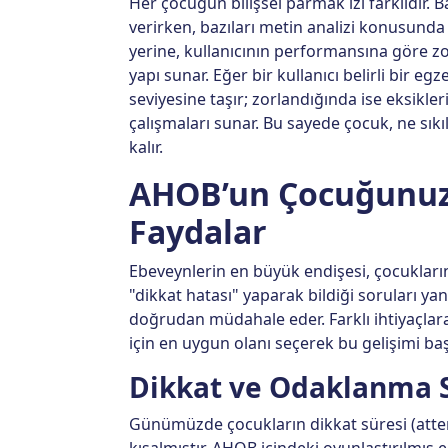
Her çocuğun bilişsel parmak izi farklıdır. 
verirken, bazıları metin analizi konusunda 
yerine, kullanıcının performansına göre zo
yapı sunar. Eğer bir kullanıcı belirli bir eg
seviyesine taşır; zorlandığında ise eksikl
çalışmaları sunar. Bu sayede çocuk, ne sık
kalır.
AHOB’un Çocuğunuza
Faydalar
Ebeveynlerin en büyük endişesi, çocukların
"dikkat hatası" yaparak bildiği soruları ya
doğrudan müdahale eder. Farklı ihtiyaçlar
için en uygun olanı seçerek bu gelişimi başl
Dikkat ve Odaklanma S
Günümüzde çocukların dikkat süresi (attent
kısalmıştır. AHOB içindeki oyunlaştırılmış