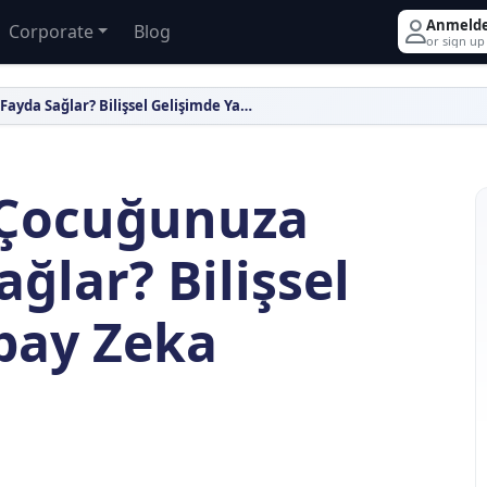
Anmeld
Corporate
Blog
or sign up
AHOB Nedir, Çocuğunuza Nasıl Fayda Sağlar? Bilişsel Gelişimde Yapay Zeka Devrimi
 Çocuğunuza
ağlar? Bilişsel
pay Zeka