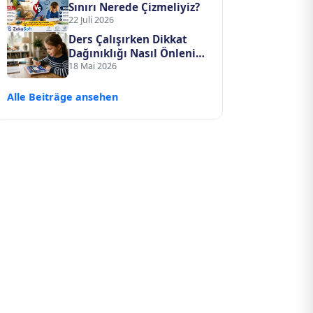
Sınırı Nerede Çizmeliyiz?
22 Juli 2026
Ders Çalışırken Dikkat
Dağınıklığı Nasıl Önlenir?
Bilimsel ve Pratik
18 Mai 2026
Odaklanma Rehberi
Alle Beiträge ansehen