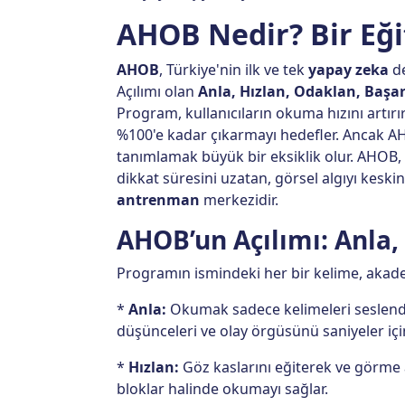
AHOB Nedir? Bir Eği
AHOB
, Türkiye'nin ilk ve tek
yapay zeka
de
Açılımı olan
Anla, Hızlan, Odaklan, Başa
Program, kullanıcıların okuma hızını art
%100'e kadar çıkarmayı hedefler. Ancak A
tanımlamak büyük bir eksiklik olur. AHOB,
dikkat süresini uzatan, görsel algıyı keski
antrenman
merkezidir.
AHOB’un Açılımı: Anla,
Programın ismindeki her bir kelime, akade
*
Anla:
Okumak sadece kelimeleri seslendi
düşünceleri ve olay örgüsünü saniyeler iç
*
Hızlan:
Göz kaslarını eğiterek ve görme a
bloklar halinde okumayı sağlar.