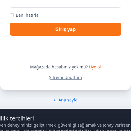
Beni hatırla
Giriş yap
Mağazada hesabınız yok mu?
Üye ol
Şifremi Unuttum
← Ana sayfa
ilik tercihleri
ken deneyiminizi geliştirmek, güvenliği sağlamak ve (onay verirseniz)