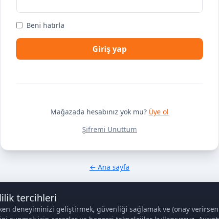
Beni hatırla
Giriş yap
Mağazada hesabınız yok mu?
Üye ol
Şifremi Unuttum
← Ana sayfa
ilik tercihleri
ken deneyiminizi geliştirmek, güvenliği sağlamak ve (onay verirseniz)